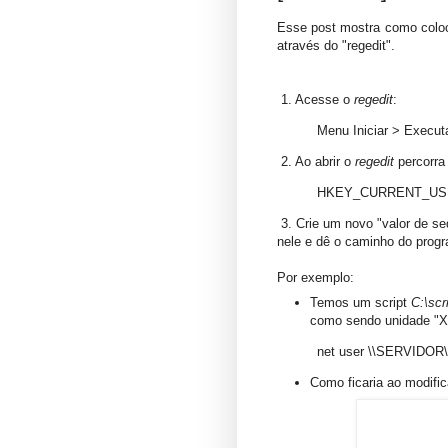
Esse post mostra como coloc
através do "regedit".
1. Acesse o
regedit
:
Menu Iniciar > Executar
2. Ao abrir o
regedit
percorra
HKEY_CURRENT_USER\S
3. Crie um novo "valor de s
nele e dê o caminho do prog
Por exemplo:
Temos um script
C:\scr
como sendo unidade "X
net user \\SERVIDOR
Como ficaria ao modific