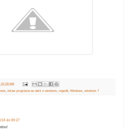
1:01:00 AM
ndows
,
iniciar programa ao abrir o windows
,
regedit
,
Windows
,
windows 7
016 às 09:27
udou!