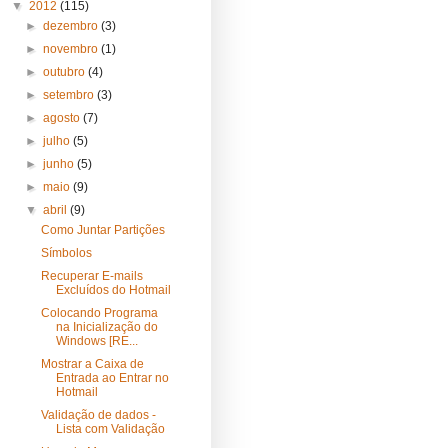
▼
2012
(115)
►
dezembro
(3)
►
novembro
(1)
►
outubro
(4)
►
setembro
(3)
►
agosto
(7)
►
julho
(5)
►
junho
(5)
►
maio
(9)
▼
abril
(9)
Como Juntar Partições
Símbolos
Recuperar E-mails
Excluídos do Hotmail
Colocando Programa
na Inicialização do
Windows [RE...
Mostrar a Caixa de
Entrada ao Entrar no
Hotmail
Validação de dados -
Lista com Validação