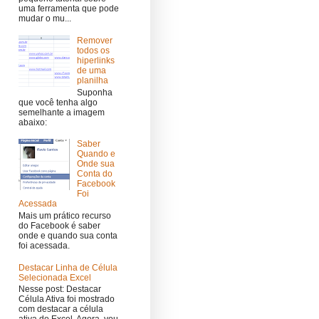
uma ferramenta que pode
mudar o mu...
Remover
todos os
hiperlinks
de uma
planilha
Suponha
que você tenha algo
semelhante a imagem
abaixo:
Saber
Quando e
Onde sua
Conta do
Facebook
Foi
Acessada
Mais um prático recurso
do Facebook é saber
onde e quando sua conta
foi acessada.
Destacar Linha de Célula
Selecionada Excel
Nesse post: Destacar
Célula Ativa foi mostrado
com destacar a célula
ativa do Excel. Agora, vou