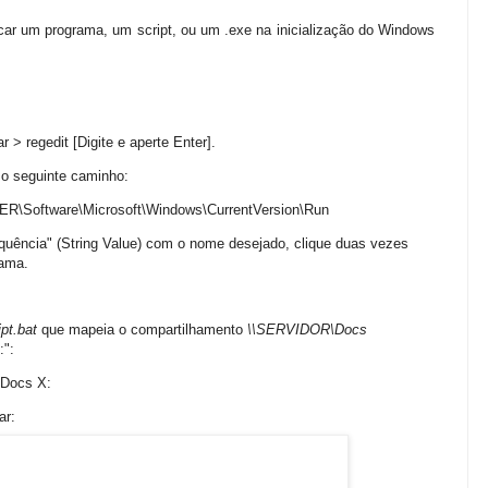
ar um programa, um script, ou um .exe na inicialização do Windows
 > regedit [Digite e aperte Enter].
 o seguinte caminho:
oftware\Microsoft\Windows\CurrentVersion\Run
equência" (String Value) com o nome desejado, clique duas vezes
rama.
ipt.bat
que mapeia o compartilhamento
\\SERVIDOR\Docs
:":
\Docs X:
ar: